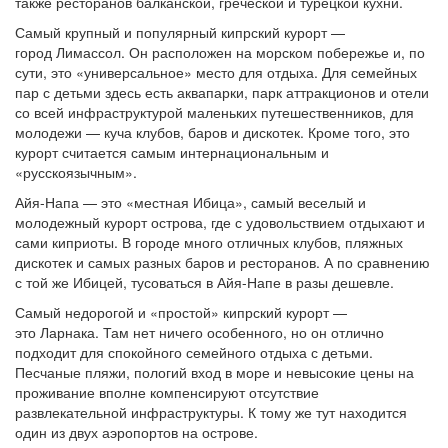
также ресторанов балканской, греческой и турецкой кухни.
Самый крупный и популярный кипрский курорт —
город
Лимассол. Он расположен на морском побережье и, по
сути, это «универсальное» место для отдыха. Для семейных
пар с детьми здесь есть аквапарки, парк аттракционов и отели
со всей инфраструктурой маленьких путешественников, для
молодежи — куча клубов, баров и дискотек. Кроме того, это
курорт считается самым интернациональным и
«русскоязычным».
Айя-Напа — это «местная Ибица», самый веселый и
молодежный курорт острова, где с удовольствием отдыхают и
сами киприоты. В городе много отличных клубов, пляжных
дискотек и самых разных баров и ресторанов. А по сравнению
с той же Ибицей, тусоваться в Айя-Напе в разы дешевле.
Самый недорогой и «простой» кипрский курорт —
это
Ларнака. Там нет ничего особенного, но он отлично
подходит для спокойного семейного отдыха с детьми.
Песчаные пляжи, пологий вход в море и невысокие цены на
проживание вполне компенсируют отсутствие
развлекательной инфраструктуры. К тому же тут находится
один из двух аэропортов на острове.