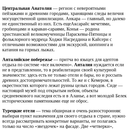
Центральная Анатолия
— регион с невероятными
пейзажами и древними городами, хранящими следы величия
могущественной цивилизации. Анкара — главный, но далеко
не единственный из них. Есть ещеАксарайс мечетями,
гробницами и караван-сараями, Конья — родина
христианской великомученицы Параскевы-Пятницы и
фольклорного мудреца Ходжи Насреддина и Кайсери с
отличными возможностями для экскурсий, шоппинга и
катания на горных лыжах.
Анталийское побережье
— притча во языцех для адептов
отдыха по системе «все включено».
Анталия
нуждается если
не в представлении, то в реабилитации своей культурной
значимости: здесь есть не только отели и бары, но и россыпь
древних достопримечательностей. То же и с Кемером, в
окрестностях которого лежат руины целых городов. Сиде —
настоящий музей под открытым небом, объекты
средневекового наследия есть и в Аланье, а вот молодой Белек
историческими памятниками еще не оброс.
Турецкие отели
— тема обширная и очень разносторонняя:
выбирая пункт назначения для своего отдыха в стране, нужно
всегда рассматривать конкретные варианты, не полагаясь
только на число «звездочек» на фасаде. Две «четверки»,